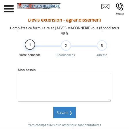
Maçon Maçonnerie Construction Rénovation
Villette-D'Anthon Meyzieu Pont-De-Chéruy
Meximieux
Devis extension - agrandissement
Complétez ce formulaire et
J ALVES MACONNERIE
vous répond
sous
48 h
.
1
2
3
Votre demande
Coordonnées
Adresse
Mon besoin
Suivant ❯
*Les champs suivis d'un astérisque sont obligatoires