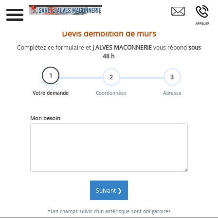
Maçon Maçonnerie Construction Rénovation
JONS
Devis démolition de murs
Complétez ce formulaire et
J ALVES MACONNERIE
vous répond
sous
48 h
.
1
2
3
Votre demande
Coordonnées
Adresse
Mon besoin
Suivant ❯
*Les champs suivis d'un astérisque sont obligatoires